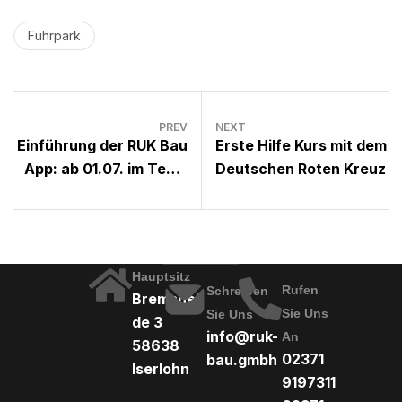
Fuhrpark
PREV
NEXT
Einführung der RUK Bau
Erste Hilfe Kurs mit dem
App: ab 01.07. im Team
Deutschen Roten Kreuz
im Einsatz
Hauptsitz
Rufen
Schreiben
Bremshei
Sie Uns
Sie Uns
de 3
info@ruk-
An
58638
02371
bau.gmbh
Iserlohn
9197311