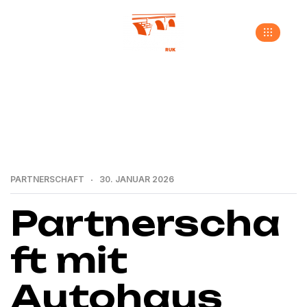
>
>
>
Home
Neuigkeiten
Partnerschaft
Partnerschaft mit Autohaus Hecker
PARTNERSCHAFT
30. JANUAR 2026
Partnerscha
ft mit
Autohaus