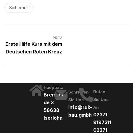
Sicherheit
PREV
Erste Hilfe Kurs mit dem
Deutschen Roten Kreuz
Hauptsitz
Rufen
Schreiben
Bremshei
Sie Uns
Sie Uns
de 3
info@ruk-
An
58638
02371
bau.gmbh
Iserlohn
9197311
02371