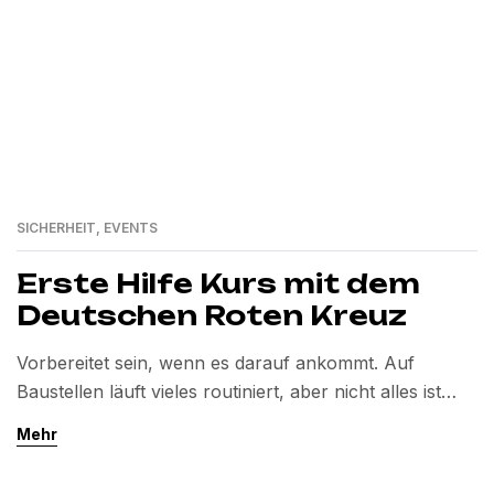
SICHERHEIT
,
EVENTS
Erste Hilfe Kurs mit dem
Deutschen Roten Kreuz
Vorbereitet sein, wenn es darauf ankommt. Auf
Baustellen läuft vieles routiniert, aber nicht alles ist
planbar. Ein falscher Tritt, ein Schnitt,
Mehr
Kreislaufprobleme in der Hitze oder ein Sturz. Genau
deshalb gehört für uns Sicherheit nicht nur zur