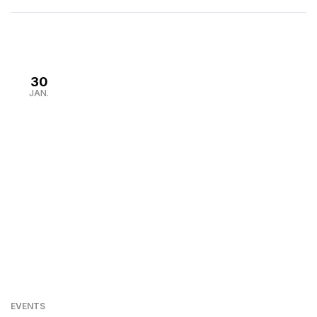
Ausrüstung, sondern auch zum Wissen im Team.
Deshalb hat unser Team an einem Erste Hilfe Kurs mit
dem […]
30
JAN.
EVENTS