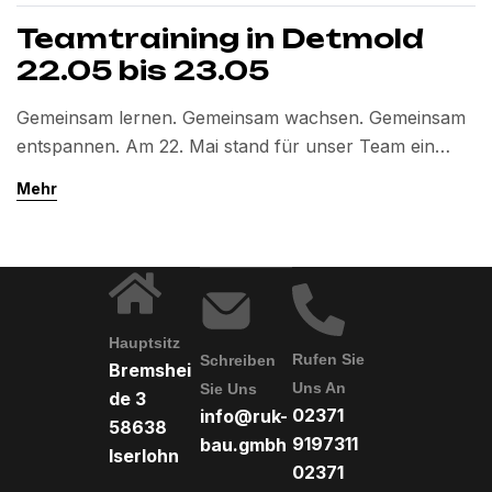
Teamtraining in Detmold
22.05 bis 23.05
Gemeinsam lernen. Gemeinsam wachsen. Gemeinsam
entspannen. Am 22. Mai stand für unser Team ein
intensives Teamtraining in Detmold auf dem
Mehr
Programm. Das Ziel war klar: Zusammenarbeit
stärken, Abläufe reflektieren und als Team weiter
zusammenwachsen. Im Training ging es nicht um
Theorie, sondern um Aufgaben, die nur gemeinsam zu
lösen waren. Unser Team stellte sich
Hauptsitz
unterschiedlichen […]
Rufen Sie
Schreiben
Bremshei
Uns An
Sie Uns
de 3
02371
info@ruk-
58638
9197311
bau.gmbh
Iserlohn
02371