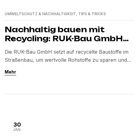
UMWELTSCHUTZ & NACHHALTIGKEIT
,
TIPS & TRICKS
Nachhaltig bauen mit
Recycling: RUK-Bau GmbH
nutzt recycelte Baustoffe
Die RUK-Bau GmbH setzt auf recycelte Baustoffe im
im Straßenbau
Straßenbau, um wertvolle Rohstoffe zu sparen und
die Umwelt zu schonen. Durch den gezielten Einsatz
Mehr
von recyceltem Asphalt und Beton werden
Ressourcen nachhaltig genutzt und die CO₂-Bilanz
deutlich verbessert.
30
JAN.