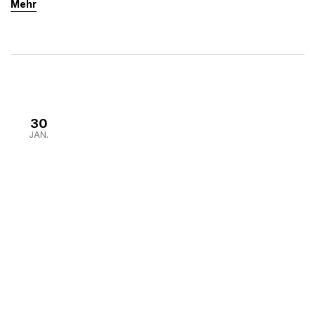
Mehr
sichere Nistplätze und sorgen für eine nachhaltige
Verbindung von Infrastrukturentwicklung und
Naturschutz.
30
JAN.