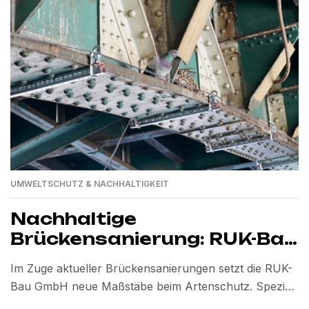
UMWELTSCHUTZ & NACHHALTIGKEIT
Nachhaltige
Brückensanierung: RUK-Bau
GmbH schützt bedrohte
Im Zuge aktueller Brückensanierungen setzt die RUK-
Vogelarten durch
Bau GmbH neue Maßstäbe beim Artenschutz. Speziell
innovative Nistkästen
entwickelte Nistkästen bieten bedrohten Vogelarten