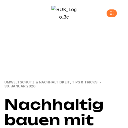
>
>
Home
Neuigkeiten
Umweltschutz &
>
Nachhaltigkeit
Nachhaltig bauen mit Recycling: RUK-
Bau GmbH nutzt recycelte Baustoffe im Straßenbau
UMWELTSCHUTZ & NACHHALTIGKEIT
,
TIPS & TRICKS
30. JANUAR 2026
Nachhaltig
bauen mit