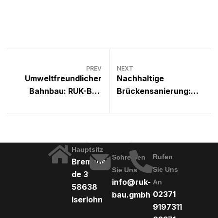
PREV
NEXT
Umweltfreundlicher
Nachhaltige
Bahnbau: RUK-Bau
Brückensanierung:
GmbH setzt auf
RUK-Bau GmbH schützt
ökologische und
bedrohte Vogelarten
emissionsarme
durch innovative
Technologien
Nistkästen
Hauptsitz
Rufen
Schreiben
Bremshei
Sie Uns
Sie Uns
de 3
info@ruk-
An
58638
02371
bau.gmbh
Iserlohn
9197311