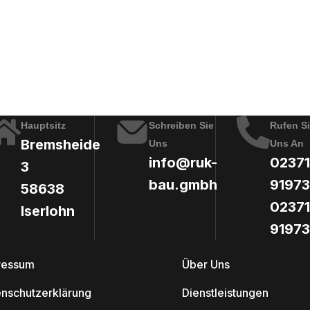
Hauptsitz
Schreiben Sie
Rufen S
Bremsheide
Uns
Uns An
info@ruk-
02371
3
bau.gmbh
91973
58638
02371
Iserlohn
91973
ressum
Über Uns
enschutzerklärung
Dienstleistungen