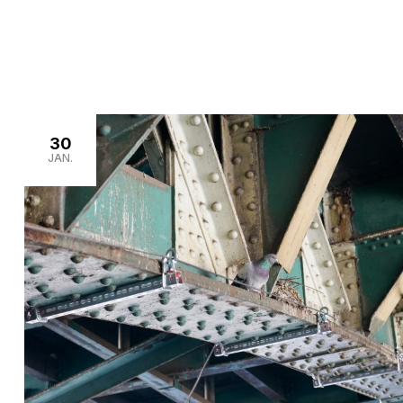
>
>
Home
Neuigkeiten
Umweltschutz
30
JAN.