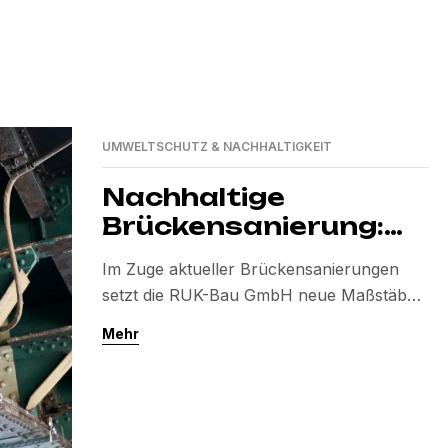
UMWELTSCHUTZ & NACHHALTIGKEIT
Nachhaltige
Brückensanierung:
RUK-Bau GmbH
Im Zuge aktueller Brückensanierungen
schützt bedrohte
setzt die RUK-Bau GmbH neue Maßstäbe
Vogelarten durch
beim Artenschutz. Speziell entwickelte
Mehr
innovative
Nistkästen bieten bedrohten Vogelarten
Nistkästen
sichere Nistplätze und sorgen für eine
nachhaltige Verbindung von
Infrastrukturentwicklung und Naturschutz.