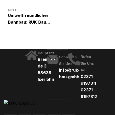
NEXT
Umweltfreundlicher
Bahnbau: RUK-Bau
GmbH setzt auf
ökologische und
emissionsarme
Technologien
Hauptsitz
Rufen
Schreiben
Bremshei
Sie Uns
Sie Uns
de 3
info@ruk-
An
58638
02371
bau.gmbh
Iserlohn
9197311
02371
9197312