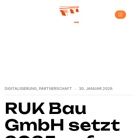
>
>
>
Home
Neuigkeiten
Digitalisierung
RUK Bau
GmbH setzt 2025 auf Digitalisierung und startet
Partnerschaft mit der Meyer Apps GmbH
DIGITALISIERUNG
,
PARTNERSCHAFT
30. JANUAR 2026
RUK Bau
GmbH setzt